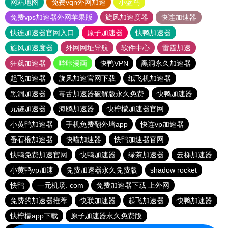
网站地图
免费vqn外网加速
小蓝鸟
免费vps加速器外网苹果版
旋风加速度器
快连加速器
快连加速器官网入口
原子加速器
快鸭加速器
旋风加速度器
外网网址导航
软件中心
雷霆加速
狂飙加速器
哔咔漫画
快鸭VPN
黑洞永久加速器
起飞加速器
旋风加速官网下载
纸飞机加速器
黑洞加速器
毒舌加速器破解版永久免费
快鸭加速器
元链加速器
海鸥加速器
快柠檬加速器官网
小黄鸭加速器
手机免费翻外墙app
快连vp加速器
番石榴加速器
快喵加速器
快鸭加速器官网
快鸭免费加速官网
快鸭加速器
绿茶加速器
云梯加速器
小黄鸭vp加速
免费加速器永久免费版
shadow rocket
快鸭
一元机场. com
免费加速器下载 上外网
免费的加速器推荐
快联加速器
起飞加速器
快鸭加速器
快柠檬app下载
原子加速器永久免费版